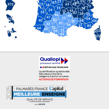
74
01
23
87
69
17
63
42
973
16
73
19
38
24
43
15
33
07
26
05
46
48
47
12
04
972
82
40
84
06
30
81
32
34
13
83
31
64
65
11
202
09
971
66
201
La certification qualité a été
délivrée au titre de la
catégorie d’action suivante :
+
ACTIONS DE FORMATION
−