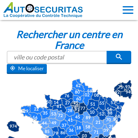
Rechercher un centre en
France
Me localiser
62
93
75
59
94
92
80
02
08
76
60
50
14
57
27
95
55
51
61
78
67
77
22
54
91
28
29
10
88
35
53
52
72
68
45
56
89
90
70
41
21
49
44
37
974
25
58
18
39
36
85
71
86
79
03