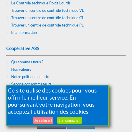
Le Contrôle technique Poids Lourds
Trouver un centre de contrôle technique VL
Trouver un centre de contrôle technique CL
Trouver un centre de contrôle technique PL
Bilan formation
Coopérative A3S
Qui sommes nous ?
Nos valeurs
Notre politique de prix
Service consommateurs
Ce site utilise des cookies pour vous
Constitution et identification
offrir le meilleur service. En
Nous rejoindre
poursuivant votre navigation, vous
Certification
acceptez l’utilisation des cookies.
Je refuse !
J'ai compris !